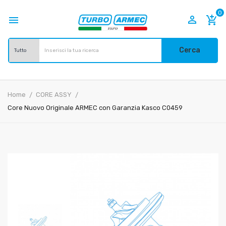
0


add_shopping_cart
Cerca
Home
CORE ASSY
Core Nuovo Originale ARMEC con Garanzia Kasco C0459