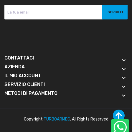
CONTATTACI
keyboard_arrow_down
AZIENDA
keyboard_arrow_down
IL MIO ACCOUNT
keyboard_arrow_down
SERVIZIO CLIENTI
keyboard_arrow_down
METODI DI PAGAMENTO
keyboard_arrow_down
Copyright
TURBOARMEC
. All Rights Reserved