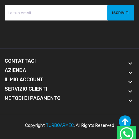
CONTATTACI
keyboard_arrow_down
AZIENDA
keyboard_arrow_down
IL MIO ACCOUNT
keyboard_arrow_down
SERVIZIO CLIENTI
keyboard_arrow_down
METODI DI PAGAMENTO
keyboard_arrow_down
Copyright
TURBOARMEC
. All Rights Reserved