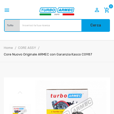
0


add_shopping_cart
Cerca
Home
CORE ASSY
Core Nuovo Originale ARMEC con Garanzia Kasco C0987