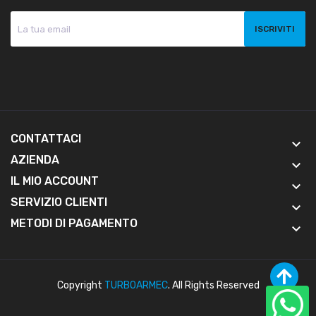
CONTATTACI
keyboard_arrow_down
AZIENDA
keyboard_arrow_down
IL MIO ACCOUNT
keyboard_arrow_down
SERVIZIO CLIENTI
keyboard_arrow_down
METODI DI PAGAMENTO
keyboard_arrow_down
Copyright
TURBOARMEC
. All Rights Reserved