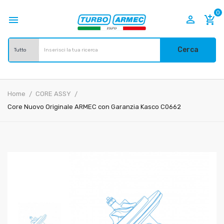
0


add_shopping_cart
Cerca
Home
CORE ASSY
Core Nuovo Originale ARMEC con Garanzia Kasco C0662