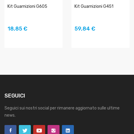
Kit Guarnizioni G605
Kit Guarnizioni G451
AGGIUNGI AL
AGGIUNGI AL
18,85 €
59,84 €
CARRELLO
CARRELLO
SEGUICI
Seguici sui nostri social per rimanere aggiornato sulle ultime
news.