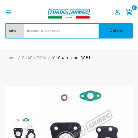
0


add_shopping_cart
Cerca
Home
GUARNIZIONI
Kit Guarnizioni G081