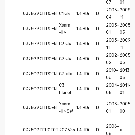
07
01
2005-
2008-
0375G9
CITROEN
C1 «I»
1.4 HDi
D
04
11
Xsara
2003-
2005-
0375G9
CITROEN
1.4 HDi
D
«II»
01
03
2005-
2009-
0375G9
CITROEN
C3 «I»
1.4 HDi
D
11
11
2002-
2005-
0375G9
CITROEN
C3 «I»
1.4 HDi
D
02
05
2010-
2013-
0375G9
CITROEN
C3 «II»
1.4 HDi
D
06
03
C3
2004-
2011-
0375G9
CITROEN
1.4 HDi
D
Pluriel
05
01
Xsara
2003-
2005-
0375G9
CITROEN
1.4 HDi
D
«II» SW
01
08
2006-
0375G9
PEUGEOT
207 Van
1.4 HDi
D
»
08