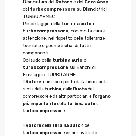
Bilanciatura del
Rotore
e del
Core Assy
del
turbocompressore
su Bilanciatrici
TURBO ARMEC
Rimontaggio della
turbina auto
o
turbocompressore
, con molta cura e
attenzione, nel rispetto delle tolleranze
tecniche e geometriche, di tutti i
componenti.
Collaudo della
turbina auto
o
turbocompressore
sui Banchi di
Flussaggio TURBO ARMEC.
Il
Rotore
, che è composto dall’albero con la
ruota della
turbina
, dalla
Ruota
del
compressore e da altri particolari, è
l’organo
più importante
della
turbina auto
o
turbocompressore
.
Il
Rotore
della
turbina auto
o del
turbocompressore
viene sostituito