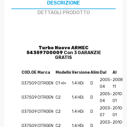
DESCRIZIONE
DETTAGLI PRODOTTO
Turbo Nuovo ARMEC
54359700009
Con 3 GARANZIE
GRATIS
COD.OE
Marca
Modello
Versione
Alim
Dal
Al
2005-
2008-
0375G9
CITROEN
C1 «I»
1.4 HDi
D
04
11
2005-
2010-
0375G9
CITROEN
C2
1.4 HDi
D
04
01
2003-
2010-
0375G9
CITROEN
C2
1.4 HDi
D
07
01
2003-
2010-
0375G9
CITROEN
C2
1.4 HDi
D