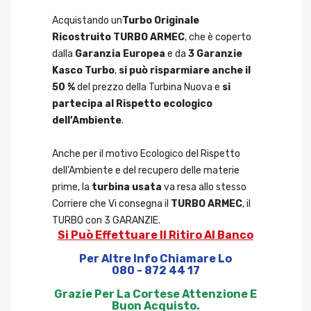
Acquistando un
Turbo Originale
Ricostruito TURBO ARMEC
, che è coperto
dalla
Garanzia Europea
e da
3 Garanzie
Kasco Turbo
,
si può risparmiare anche il
50 %
del prezzo della Turbina Nuova e
si
partecipa al Rispetto ecologico
dell’Ambiente
.
Anche per il motivo Ecologico del Rispetto
dell'Ambiente e del recupero delle materie
prime, la
turbina usata
va resa allo stesso
Corriere che Vi consegna il
TURBO ARMEC
, il
TURBO con 3 GARANZIE.
Si Può Effettuare Il Ritiro Al Banco
Per Altre Info Chiamare Lo
080 - 872 44 17
Grazie Per La Cortese Attenzione E
Buon Acquisto.