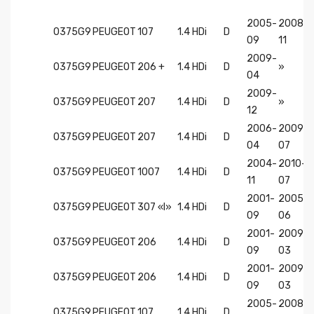
2005-
2008-
0375G9
PEUGEOT
107
1.4 HDi
D
09
11
2009-
0375G9
PEUGEOT
206 +
1.4 HDi
D
»
04
2009-
0375G9
PEUGEOT
207
1.4 HDi
D
»
12
2006-
2009-
0375G9
PEUGEOT
207
1.4 HDi
D
04
07
2004-
2010-
0375G9
PEUGEOT
1007
1.4 HDi
D
11
07
2001-
2005-
0375G9
PEUGEOT
307 «I»
1.4 HDi
D
09
06
2001-
2009-
0375G9
PEUGEOT
206
1.4 HDi
D
09
03
2001-
2009-
0375G9
PEUGEOT
206
1.4 HDi
D
09
03
2005-
2008-
0375G9
PEUGEOT
107
1.4 HDi
D