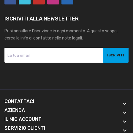
ISCRIVITI ALLA NEWSLETTER
Puoi annullare l'iscrizione in ogni momento. A questo scopo,
cerca le info di contatto nelle note legali.
CONTATTACI
keyboard_arrow_down
AZIENDA
keyboard_arrow_down
IL MIO ACCOUNT
keyboard_arrow_down
SERVIZIO CLIENTI
keyboard_arrow_down