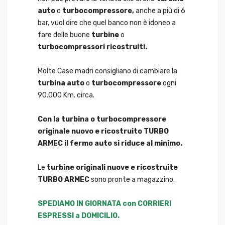
auto
o
turbocompressore,
anche a più di 6
bar, vuol dire che quel banco non è idoneo a
fare delle buone
turbine
o
turbocompressori ricostruiti.
Molte Case madri consigliano di cambiare la
turbina auto
o
turbocompressore
ogni
90.000 Km. circa.
Con la turbina o turbocompressore
originale nuovo e ricostruito TURBO
ARMEC il fermo auto si riduce al minimo.
Le
turbine originali nuove e ricostruite
TURBO ARMEC
sono pronte a magazzino.
SPEDIAMO IN GIORNATA con CORRIERI
ESPRESSI a DOMICILIO.