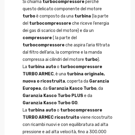
Si chiama
turbocompressore
perché
questo delicato componente del motore
turbo
è composto da una
turbina
(la parte
del
turbocompressore
che riceve l’energia
dei gas di scarico del motore) e da un
compressore
( la parte del
turbocompressore
che aspira l’aria filtrata
dal filtro dell’aria, la comprime e la manda
compressa ai cilindri del motore
turbo
).
La
turbina auto
o
turbocompressore
TURBO ARMEC
, è una
turbina originale,
nuova o ricostruita
, coperta da
Garanzia
Europea
, da
Garanzia Kasco Turbo
, da
Garanzia Kasco Turbo PLUS
e da
Garanzia Kasco Turbo GO
.
La
turbina auto
o
turbocompressore
TURBO ARMEC ricostruito
viene ricostruito
con ricambi nuovi e con equilibratura ad alta
pressione e ad alta velocità, fino a 300.000