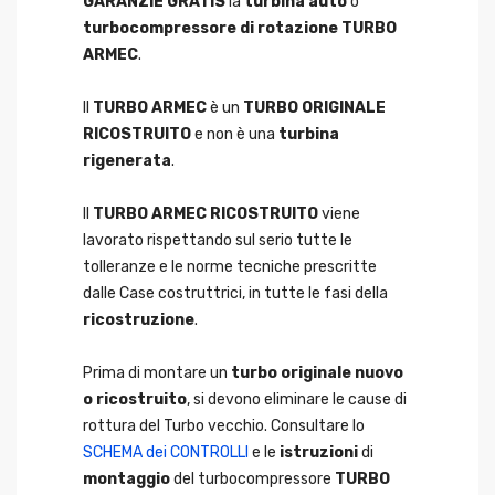
GARANZIE GRATIS
la
turbina auto
o
turbocompressore di rotazione TURBO
ARMEC
.
Il
TURBO ARMEC
è un
TURBO ORIGINALE
RICOSTRUITO
e non è una
turbina
rigenerata
.
Il
TURBO ARMEC RICOSTRUITO
viene
lavorato rispettando sul serio tutte le
tolleranze e le norme tecniche prescritte
dalle Case costruttrici, in tutte le fasi della
ricostruzione
.
Prima di montare un
turbo originale nuovo
o ricostruito
, si devono eliminare le cause di
rottura del Turbo vecchio. Consultare lo
SCHEMA dei CONTROLLI
e le
istruzioni
di
montaggio
del turbocompressore
TURBO