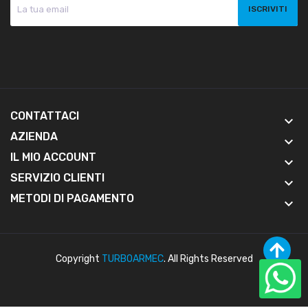
CONTATTACI
keyboard_arrow_down
AZIENDA
keyboard_arrow_down
IL MIO ACCOUNT
keyboard_arrow_down
SERVIZIO CLIENTI
keyboard_arrow_down
METODI DI PAGAMENTO
keyboard_arrow_down
Copyright
TURBOARMEC
. All Rights Reserved