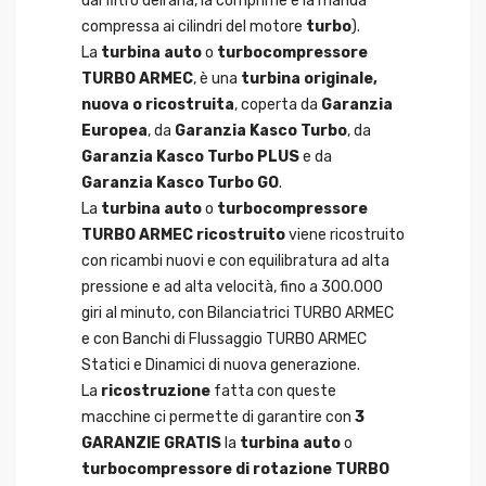
dal filtro dell’aria, la comprime e la manda
compressa ai cilindri del motore
turbo
).
La
turbina auto
o
turbocompressore
TURBO ARMEC
, è una
turbina originale,
nuova o ricostruita
, coperta da
Garanzia
Europea
, da
Garanzia Kasco Turbo
, da
Garanzia Kasco Turbo PLUS
e da
Garanzia Kasco Turbo GO
.
La
turbina auto
o
turbocompressore
TURBO ARMEC ricostruito
viene ricostruito
con ricambi nuovi e con equilibratura ad alta
pressione e ad alta velocità, fino a 300.000
giri al minuto, con Bilanciatrici TURBO ARMEC
e con Banchi di Flussaggio TURBO ARMEC
Statici e Dinamici di nuova generazione.
La
ricostruzione
fatta con queste
macchine ci permette di garantire con
3
GARANZIE GRATIS
la
turbina auto
o
turbocompressore di rotazione TURBO