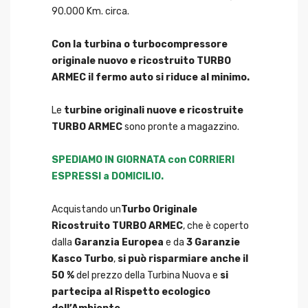
90.000 Km. circa.
Con la turbina o turbocompressore
originale nuovo e ricostruito TURBO
ARMEC il fermo auto si riduce al minimo.
Le
turbine originali nuove e ricostruite
TURBO ARMEC
sono pronte a magazzino.
SPEDIAMO IN GIORNATA con CORRIERI
ESPRESSI a DOMICILIO.
Acquistando un
Turbo Originale
Ricostruito TURBO ARMEC
, che è coperto
dalla
Garanzia Europea
e da
3 Garanzie
Kasco Turbo
,
si può risparmiare anche il
50 %
del prezzo della Turbina Nuova e
si
partecipa al Rispetto ecologico